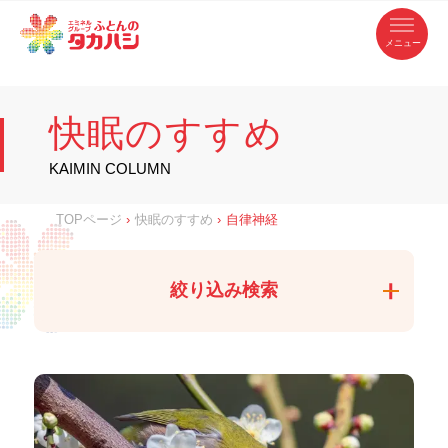
コ
ふ
ン
テ
と
ン
ツ
ん
へ
徳
ふ
ス
の
島
キ
県
ッ
と
タ
・
プ
快眠のすすめ
香
カ
川
ん
県
の
ハ
の
寝
KAIMIN COLUMN
具
シ
・
タ
イ
ン
カ
TOPページ
›
快眠のすすめ
›
自律神経
テ
リ
ア
ハ
専
門
シ
店
絞り込み検索