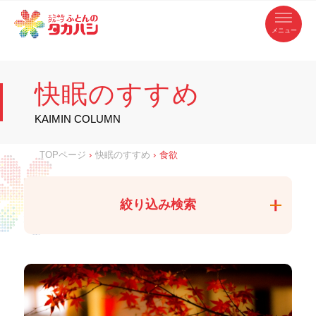
コ
ふ
ン
テ
と
ン
ツ
ん
へ
徳
ふ
ス
の
島
キ
県
ッ
と
タ
・
プ
快眠のすすめ
香
カ
川
ん
県
の
ハ
の
寝
KAIMIN COLUMN
具
シ
・
タ
イ
ン
カ
TOPページ
›
快眠のすすめ
›
食欲
テ
リ
ア
ハ
専
門
シ
店
絞り込み検索