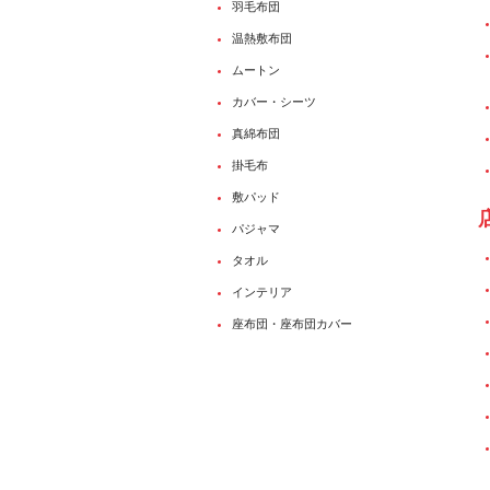
羽毛布団
温熱敷布団
ムートン
カバー・シーツ
真綿布団
掛毛布
敷パッド
パジャマ
タオル
インテリア
座布団・座布団カバー