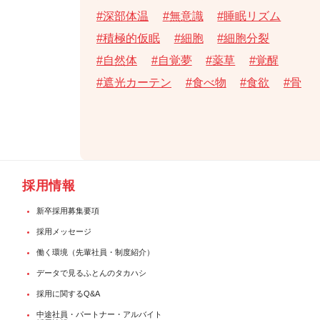
深部体温
無意識
睡眠リズム
積極的仮眠
細胞
細胞分裂
自然体
自覚夢
薬草
覚醒
遮光カーテン
食べ物
食欲
骨
採用情報
新卒採用募集要項
採用メッセージ
働く環境（先輩社員・制度紹介）
データで見るふとんのタカハシ
採用に関するQ&A
中途社員・パートナー・アルバイト