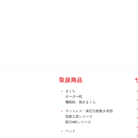
取扱商品
まくら
オーダー枕
機能枕・抱きまくら
マットレス・体圧分散敷き布団
安眠工房シリーズ
西川AiRシリーズ
ベッド