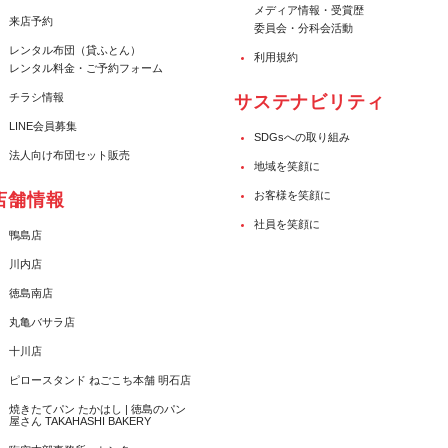
メディア情報・受賞歴
来店予約
委員会・分科会活動
レンタル布団（貸ふとん）
利用規約
レンタル料金・ご予約フォーム
チラシ情報
サステナビリティ
LINE会員募集
SDGsへの取り組み
法人向け布団セット販売
地域を笑顔に
お客様を笑顔に
店舗情報
社員を笑顔に
鴨島店
川内店
徳島南店
丸亀バサラ店
十川店
ピロースタンド ねごこち本舗 明石店
焼きたてパン たかはし | 徳島のパン
屋さん TAKAHASHI BAKERY