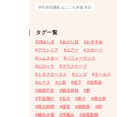
羽毛布団通販 ねごこち本舗 本店
タグ一覧
1/fゆらぎ
あがり症
おすすめ
アウトドア
エアー
スポーツ
ハムスター
パフォーマンス
ピローサ
マウステープ
ミオクローヌス
メンズ
モールド
ルクス
人気
低下
低周波
体調不良
吸湿発熱
夢
宇宙飛行
宝水
寒さ
寝る前
寝る時間
寝室
徳島県
朝
横向き寝
浮腫み
深夜勤務