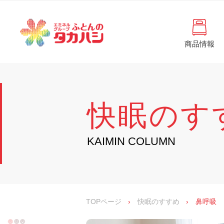
コ
と
ン
ん
テ
ン
の
ツ
商品情報
タ
へ
徳
ふ
島
ス
カ
と
県
キ
・
ハ
ッ
ん
香
プ
シ
川
の
快眠のす
県
の
タ
寝
具
カ
KAIMIN COLUMN
・
イ
ハ
ン
シ
テ
リ
ア
専
TOPページ
›
快眠のすすめ
›
鼻呼吸
門
店