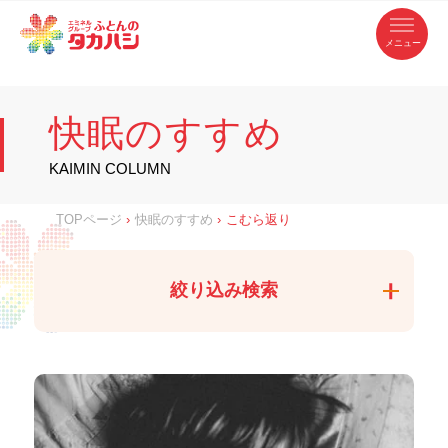
コ
ふ
ン
テ
と
ン
ツ
ん
へ
徳
ふ
ス
の
島
キ
県
ッ
と
タ
・
プ
快眠のすすめ
香
カ
川
ん
県
の
ハ
の
寝
KAIMIN COLUMN
具
シ
・
タ
イ
ン
カ
TOPページ
›
快眠のすすめ
›
こむら返り
テ
リ
ア
ハ
専
門
シ
店
絞り込み検索