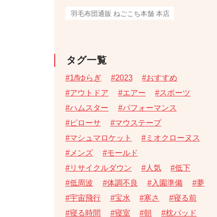
羽毛布団通販 ねごこち本舗 本店
タグ一覧
1/fゆらぎ
2023
おすすめ
アウトドア
エアー
スポーツ
ハムスター
パフォーマンス
ピローサ
マウステープ
マシュマロケット
ミオクローヌス
メンズ
モールド
リサイクルダウン
人気
低下
低周波
体調不良
入園準備
夢
宇宙飛行
宝水
寒さ
寝る前
寝る時間
寝室
朝
枕パッド