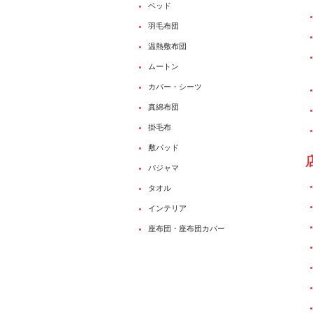
ベッド
羽毛布団
温熱敷布団
ムートン
カバー・シーツ
真綿布団
掛毛布
敷パッド
パジャマ
タオル
インテリア
座布団・座布団カバー