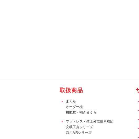
取扱商品
まくら
オーダー枕
機能枕・抱きまくら
マットレス・体圧分散敷き布団
安眠工房シリーズ
西川AiRシリーズ