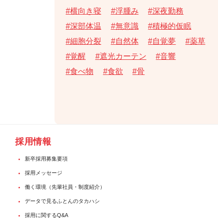
横向き寝
浮腫み
深夜勤務
深部体温
無意識
積極的仮眠
細胞分裂
自然体
自覚夢
薬草
覚醒
遮光カーテン
音響
食べ物
食欲
骨
採用情報
新卒採用募集要項
採用メッセージ
働く環境（先輩社員・制度紹介）
データで見るふとんのタカハシ
採用に関するQ&A