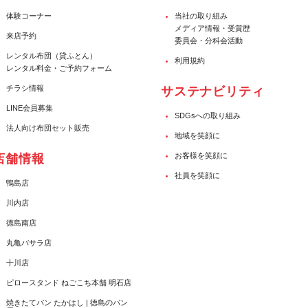
体験コーナー
当社の取り組み
メディア情報・受賞歴
来店予約
委員会・分科会活動
レンタル布団（貸ふとん）
利用規約
レンタル料金・ご予約フォーム
チラシ情報
サステナビリティ
LINE会員募集
SDGsへの取り組み
法人向け布団セット販売
地域を笑顔に
お客様を笑顔に
店舗情報
社員を笑顔に
鴨島店
川内店
徳島南店
丸亀バサラ店
十川店
ピロースタンド ねごこち本舗 明石店
焼きたてパン たかはし | 徳島のパン