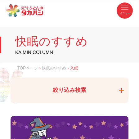
コ
ふ
ン
テ
と
ン
ツ
ん
へ
徳
ふ
ス
の
島
キ
県
ッ
と
タ
・
プ
快眠のすすめ
香
カ
川
ん
県
の
ハ
の
寝
KAIMIN COLUMN
具
シ
・
タ
イ
ン
カ
TOPページ
›
快眠のすすめ
›
入眠
テ
リ
ア
ハ
専
門
シ
店
絞り込み検索