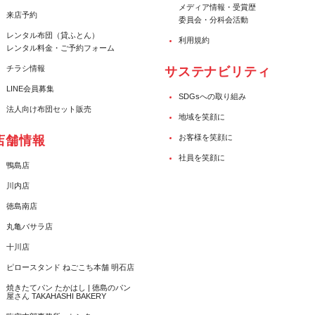
メディア情報・受賞歴
来店予約
委員会・分科会活動
レンタル布団（貸ふとん）
利用規約
レンタル料金・ご予約フォーム
チラシ情報
サステナビリティ
LINE会員募集
SDGsへの取り組み
法人向け布団セット販売
地域を笑顔に
お客様を笑顔に
店舗情報
社員を笑顔に
鴨島店
川内店
徳島南店
丸亀バサラ店
十川店
ピロースタンド ねごこち本舗 明石店
焼きたてパン たかはし | 徳島のパン
屋さん TAKAHASHI BAKERY