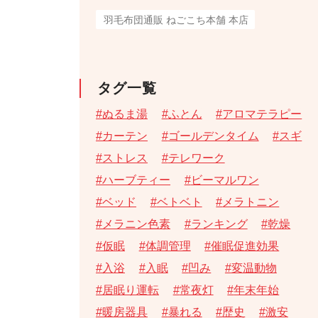
羽毛布団通販 ねごこち本舗 本店
タグ一覧
ぬるま湯
ふとん
アロマテラピー
カーテン
ゴールデンタイム
スギ
ストレス
テレワーク
ハーブティー
ビーマルワン
ベッド
ベトベト
メラトニン
メラニン色素
ランキング
乾燥
仮眠
体調管理
催眠促進効果
入浴
入眠
凹み
変温動物
居眠り運転
常夜灯
年末年始
暖房器具
暴れる
歴史
激安