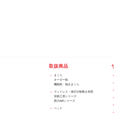
取扱商品
まくら
オーダー枕
機能枕・抱きまくら
マットレス・体圧分散敷き布団
安眠工房シリーズ
西川AiRシリーズ
ベッド