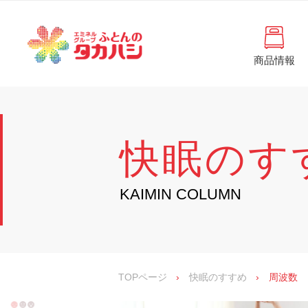
コ
と
ン
ん
テ
ン
の
ツ
商品情報
タ
へ
徳
ふ
島
ス
カ
と
県
キ
・
ハ
ッ
ん
香
プ
シ
川
の
快眠のす
県
の
タ
寝
具
カ
KAIMIN COLUMN
・
イ
ハ
ン
シ
テ
リ
ア
専
TOPページ
›
快眠のすすめ
›
周波数
門
店