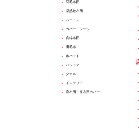
羽毛布団
温熱敷布団
ムートン
カバー・シーツ
真綿布団
掛毛布
敷パッド
パジャマ
タオル
インテリア
座布団・座布団カバー