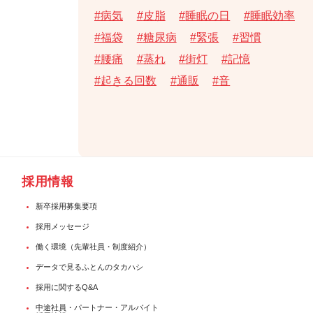
病気
皮脂
睡眠の日
睡眠効率
福袋
糖尿病
緊張
習慣
腰痛
蒸れ
街灯
記憶
起きる回数
通販
音
採用情報
新卒採用募集要項
採用メッセージ
働く環境（先輩社員・制度紹介）
データで見るふとんのタカハシ
採用に関するQ&A
中途社員・パートナー・アルバイト