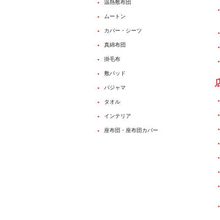
温熱敷布団
ムートン
カバー・シーツ
真綿布団
掛毛布
敷パッド
パジャマ
タオル
インテリア
座布団・座布団カバー