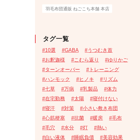
羽毛布団通販 ねごこち本舗 本店
タグ一覧
10選
GABA
うつむき首
お釈迦様
こむら返り
ゆりかご
ターンオーバー
トレーニング
ハンモック
ヒノキ
リズム
七草
万病
乳製品
体力
在宅勤務
太陽
寝付けない
寝汗
対策
小さい敷き布団
心筋梗塞
抗菌
暖房
毛布
毛穴
水分
灯
熱い
白い液体
睡眠負債
美容効果