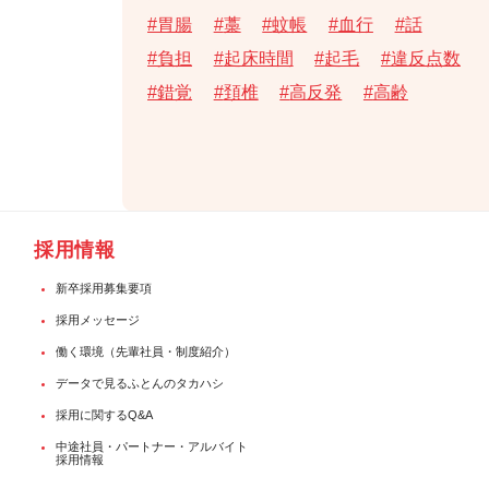
胃腸
藁
蚊帳
血行
話
負担
起床時間
起毛
違反点数
錯覚
頚椎
高反発
高齢
採用情報
新卒採用募集要項
採用メッセージ
働く環境（先輩社員・制度紹介）
データで見るふとんのタカハシ
採用に関するQ&A
中途社員・パートナー・アルバイト
採用情報