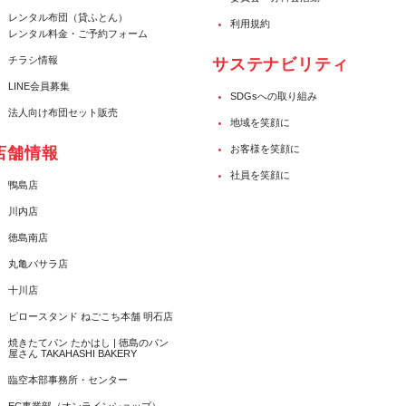
レンタル布団（貸ふとん）
利用規約
レンタル料金・ご予約フォーム
チラシ情報
サステナビリティ
LINE会員募集
SDGsへの取り組み
法人向け布団セット販売
地域を笑顔に
お客様を笑顔に
店舗情報
社員を笑顔に
鴨島店
川内店
徳島南店
丸亀バサラ店
十川店
ピロースタンド ねごこち本舗 明石店
焼きたてパン たかはし | 徳島のパン
屋さん TAKAHASHI BAKERY
臨空本部事務所・センター