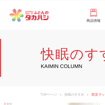
コ
と
ン
ん
テ
ン
の
ツ
商品情報
タ
へ
徳
ふ
島
ス
カ
と
県
キ
・
ハ
ッ
ん
香
プ
シ
川
の
快眠のす
県
の
タ
寝
具
カ
KAIMIN COLUMN
・
イ
ハ
ン
シ
テ
リ
ア
専
TOPページ
›
快眠のすすめ
›
防災マッ
門
店