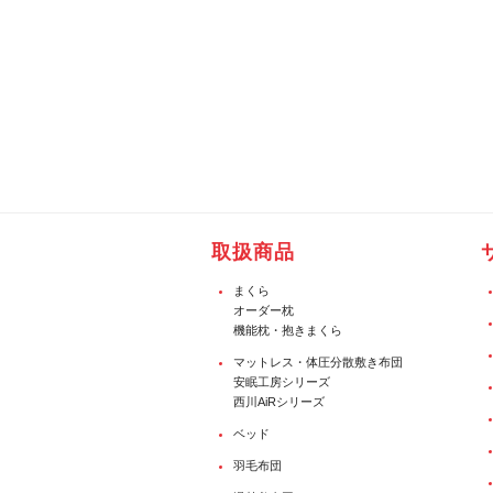
取扱商品
まくら
オーダー枕
機能枕・抱きまくら
マットレス・体圧分散敷き布団
安眠工房シリーズ
西川AiRシリーズ
ベッド
羽毛布団