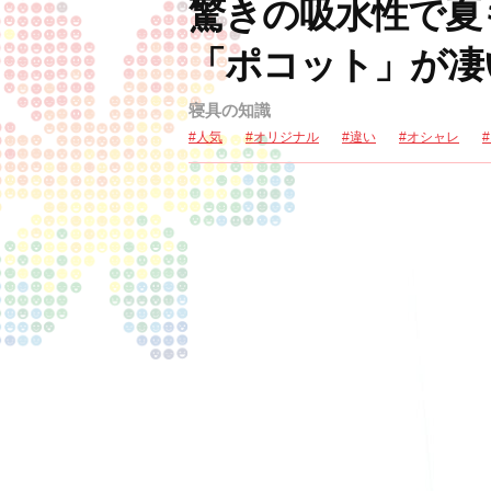
驚きの吸水性で夏
「ポコット」が凄
寝具の知識
人気
オリジナル
違い
オシャレ