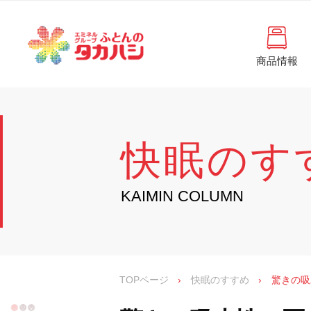
コ
と
ン
ん
テ
ン
の
ツ
商品情報
タ
へ
徳
ふ
島
ス
カ
と
県
キ
・
ハ
ッ
ん
香
プ
シ
川
の
快眠のす
県
の
タ
寝
具
カ
KAIMIN COLUMN
・
イ
ハ
ン
シ
テ
リ
ア
専
TOPページ
›
快眠のすすめ
›
驚きの吸
門
店