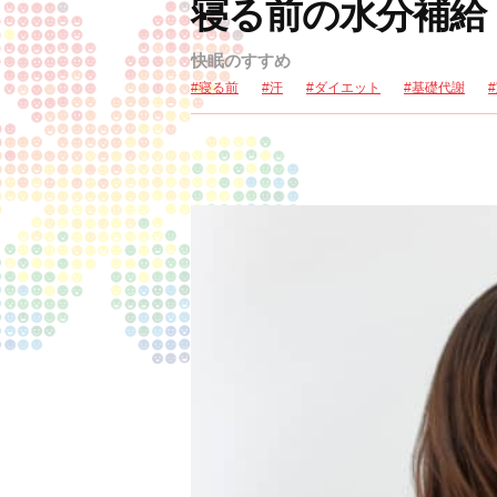
寝る前の水分補給
快眠のすすめ
寝る前
汗
ダイエット
基礎代謝