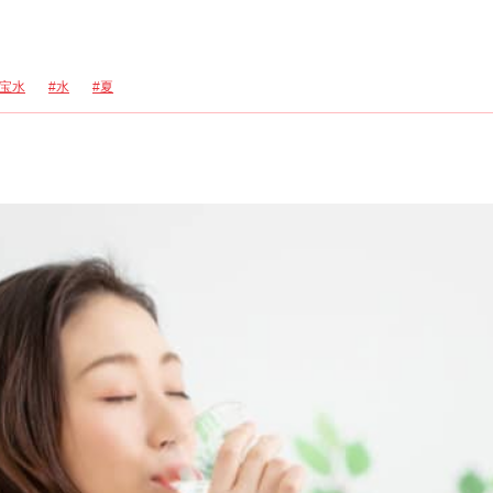
宝水
水
夏