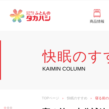
コ
と
ン
ん
テ
ン
の
ツ
商品情報
タ
へ
徳
ふ
島
ス
カ
と
県
キ
・
ハ
ッ
ん
香
プ
シ
川
の
快眠のす
県
の
タ
寝
具
カ
KAIMIN COLUMN
・
イ
ハ
ン
シ
テ
リ
ア
専
TOPページ
›
快眠のすすめ
›
寝る前の
門
店