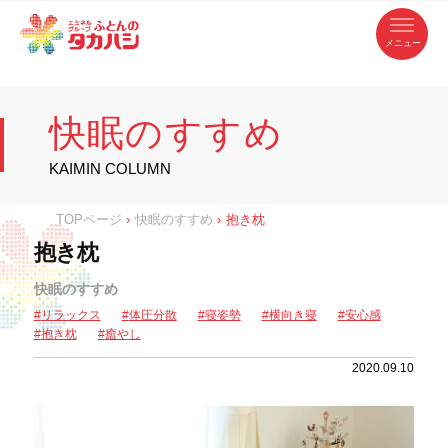
コ
ふ
ン
テ
と
ン
ツ
ん
へ
徳
ふ
ス
の
島
キ
県
ッ
と
タ
・
プ
快眠のすすめ
香
カ
川
ん
県
の
ハ
の
寝
KAIMIN COLUMN
具
シ
・
タ
イ
ン
カ
TOPページ
›
快眠のすすめ
›
抱き枕
テ
リ
ア
ハ
抱き枕
専
門
シ
店
快眠のすすめ
リラックス
体圧分散
寝姿勢
横向き寝
安心感
抱き枕
癒やし
2020.09.10