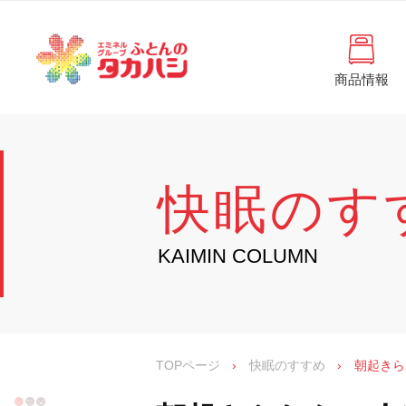
コ
と
ン
ん
テ
ン
の
ツ
商品情報
タ
へ
徳
ふ
島
ス
カ
と
県
キ
・
ハ
ッ
ん
香
プ
シ
川
の
快眠のす
県
の
タ
寝
具
カ
KAIMIN COLUMN
・
イ
ハ
ン
シ
テ
リ
ア
専
TOPページ
›
快眠のすすめ
›
朝起きら
門
店