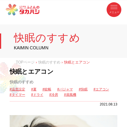
コ
ふ
ン
テ
と
ン
ツ
ん
へ
徳
ふ
ス
の
島
キ
県
ッ
と
タ
・
プ
快眠のすすめ
香
カ
川
ん
県
の
ハ
の
寝
KAIMIN COLUMN
具
シ
・
タ
イ
ン
カ
TOPページ
›
快眠のすすめ
›
快眠とエアコン
テ
リ
ア
ハ
快眠とエアコン
専
門
シ
店
快眠のすすめ
温度設定
夏
蚊帳
パジャマ
快眠
エアコン
タイマー
ドライ
冷房
扇風機
2021.08.13