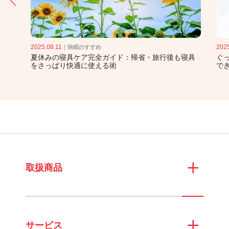
2025.08.11
2025
｜
快眠のすすめ
入眠
夏休みの寝具ケア完全ガイド：帰省・旅行後も寝具
ぐ
をさっぱり快適に使える術
で
取扱商品
サービス