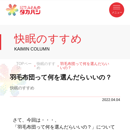
コ
ふ
ン
テ
と
ン
ツ
ん
へ
徳
ふ
ス
の
島
キ
県
ッ
と
タ
・
プ
快眠のすすめ
香
カ
川
ん
県
の
ハ
の
寝
KAIMIN COLUMN
具
シ
・
タ
イ
ン
カ
TOPペー
快眠のすす
羽毛布団って何を選んだらい
テ
›
›
リ
ジ
め
いの？
ア
ハ
専
羽毛布団って何を選んだらいいの？
門
シ
店
快眠のすすめ
2022.04.04
さて、今回は・・・、
「羽毛布団って何を選んだらいいの？」について