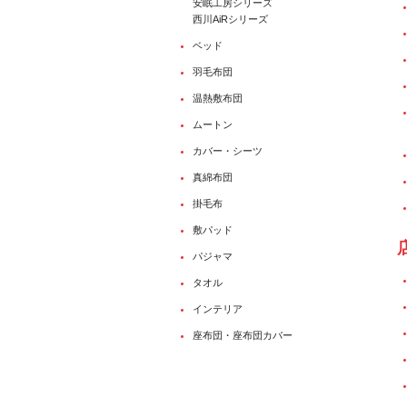
安眠工房シリーズ
西川AiRシリーズ
ベッド
羽毛布団
温熱敷布団
ムートン
カバー・シーツ
真綿布団
掛毛布
敷パッド
パジャマ
タオル
インテリア
座布団・座布団カバー