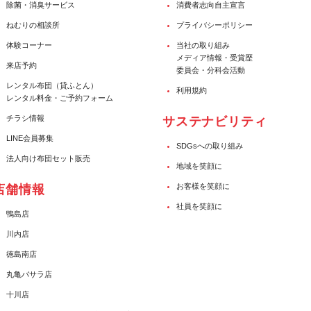
除菌・消臭サービス
消費者志向自主宣言
ねむりの相談所
プライバシーポリシー
体験コーナー
当社の取り組み
メディア情報・受賞歴
来店予約
委員会・分科会活動
レンタル布団（貸ふとん）
利用規約
レンタル料金・ご予約フォーム
チラシ情報
サステナビリティ
LINE会員募集
SDGsへの取り組み
法人向け布団セット販売
地域を笑顔に
お客様を笑顔に
店舗情報
社員を笑顔に
鴨島店
川内店
徳島南店
丸亀バサラ店
十川店