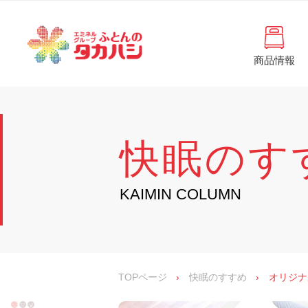
コ
と
ン
ん
テ
ン
の
ツ
商品情報
タ
へ
徳
ふ
島
ス
カ
と
県
キ
・
ハ
ッ
ん
香
プ
シ
川
の
快眠のす
県
の
タ
寝
具
カ
KAIMIN COLUMN
・
イ
ハ
ン
シ
テ
リ
ア
専
TOPページ
›
快眠のすすめ
›
オリジナ
門
店