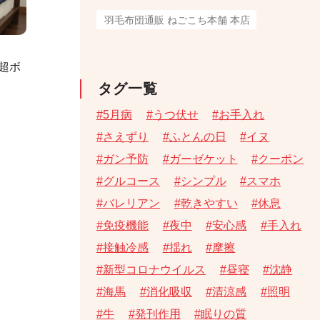
羽毛布団通販 ねごこち本舗 本店
超ボ
タグ一覧
5月病
うつ伏せ
お手入れ
さえずり
ふとんの日
イヌ
ガン予防
ガーゼケット
クーポン
グルコース
シンプル
スマホ
バレリアン
乾きやすい
休息
免疫機能
夜中
安心感
手入れ
接触冷感
揺れ
摩擦
新型コロナウイルス
昼寝
沈静
海馬
消化吸収
清涼感
照明
牛
発刊作用
眠りの質