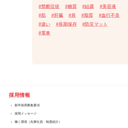
禁断症状
糖質
結露
美容液
肌
肝臓
肩
脂質
血行不良
違い
長期保存
防災マット
電車
採用情報
新卒採用募集要項
採用メッセージ
働く環境（先輩社員・制度紹介）