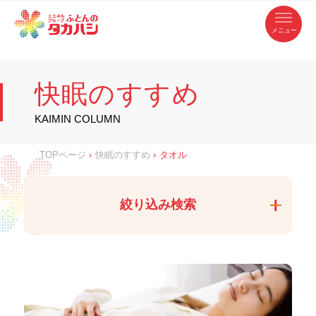
コ
ふ
ン
テ
と
ン
ツ
ん
へ
徳
ふ
ス
の
島
キ
県
ッ
と
タ
・
プ
快眠のすすめ
香
カ
川
ん
県
の
ハ
の
寝
KAIMIN COLUMN
具
シ
・
タ
イ
ン
カ
TOPページ
›
快眠のすすめ
›
タオル
テ
リ
ア
ハ
専
門
シ
店
絞り込み検索