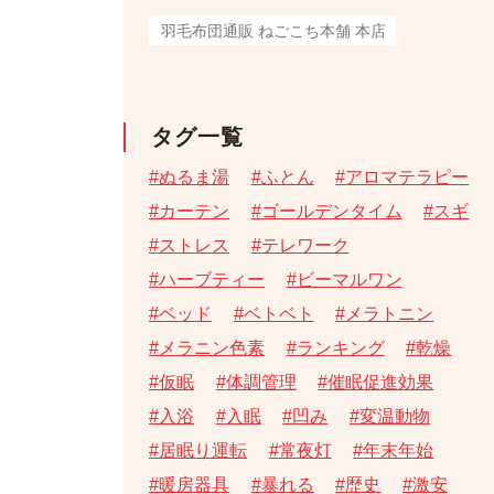
羽毛布団通販 ねごこち本舗 本店
タグ一覧
ぬるま湯
ふとん
アロマテラピー
カーテン
ゴールデンタイム
スギ
ストレス
テレワーク
ハーブティー
ビーマルワン
ベッド
ベトベト
メラトニン
メラニン色素
ランキング
乾燥
仮眠
体調管理
催眠促進効果
入浴
入眠
凹み
変温動物
居眠り運転
常夜灯
年末年始
暖房器具
暴れる
歴史
激安