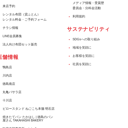
メディア情報・受賞歴
来店予約
委員会・分科会活動
レンタル布団（貸ふとん）
利用規約
レンタル料金・ご予約フォーム
チラシ情報
サステナビリティ
LINE会員募集
SDGsへの取り組み
法人向け布団セット販売
地域を笑顔に
お客様を笑顔に
店舗情報
社員を笑顔に
鴨島店
川内店
徳島南店
丸亀バサラ店
十川店
ピロースタンド ねごこち本舗 明石店
焼きたてパン たかはし | 徳島のパン
屋さん TAKAHASHI BAKERY