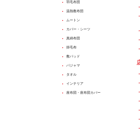
羽毛布団
温熱敷布団
ムートン
カバー・シーツ
真綿布団
掛毛布
敷パッド
パジャマ
タオル
インテリア
座布団・座布団カバー