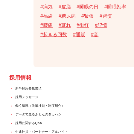
病気
皮脂
睡眠の日
睡眠効率
福袋
糖尿病
緊張
習慣
腰痛
蒸れ
街灯
記憶
起きる回数
通販
音
採用情報
新卒採用募集要項
採用メッセージ
働く環境（先輩社員・制度紹介）
データで見るふとんのタカハシ
採用に関するQ&A
中途社員・パートナー・アルバイト