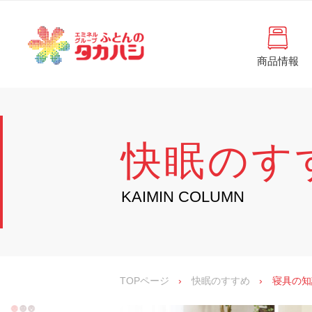
コ
と
ン
ん
テ
ン
の
ツ
商品情報
タ
へ
徳
ふ
島
ス
カ
と
県
キ
・
ハ
ッ
ん
香
プ
シ
川
の
快眠のす
県
の
タ
寝
具
カ
KAIMIN COLUMN
・
イ
ハ
ン
シ
テ
リ
ア
専
TOPページ
›
快眠のすすめ
›
寝具の知
門
店