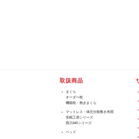
取扱商品
まくら
オーダー枕
機能枕・抱きまくら
マットレス・体圧分散敷き布団
安眠工房シリーズ
西川AiRシリーズ
ベッド