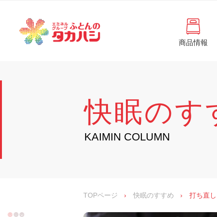
コ
と
ン
ん
テ
ン
の
ツ
商品情報
タ
へ
徳
ふ
島
ス
カ
と
県
キ
・
ハ
ッ
ん
香
プ
シ
川
の
快眠のす
県
の
タ
寝
具
カ
KAIMIN COLUMN
・
イ
ハ
ン
シ
テ
リ
ア
専
TOPページ
›
快眠のすすめ
›
打ち直し
門
店