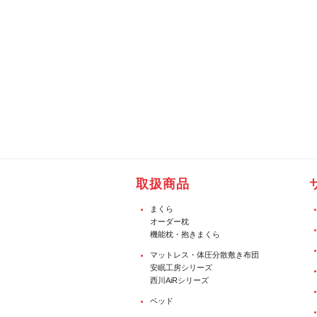
取扱商品
まくら
オーダー枕
機能枕・抱きまくら
マットレス・体圧分散敷き布団
安眠工房シリーズ
西川AiRシリーズ
ベッド