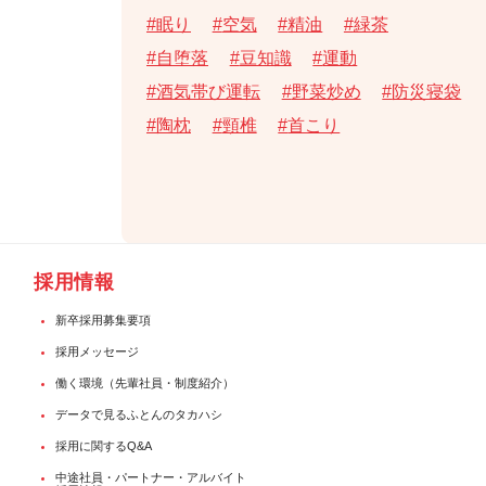
眠り
空気
精油
緑茶
自堕落
豆知識
運動
酒気帯び運転
野菜炒め
防災寝袋
陶枕
頸椎
首こり
採用情報
新卒採用募集要項
採用メッセージ
働く環境（先輩社員・制度紹介）
データで見るふとんのタカハシ
採用に関するQ&A
中途社員・パートナー・アルバイト