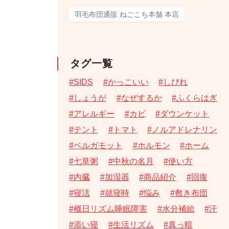
羽毛布団通販 ねごこち本舗 本店
タグ一覧
SIDS
かっこいい
しびれ
しょうが
なぜするか
ふくらはぎ
アレルギー
カビ
ダウンケット
テント
トマト
ノルアドレナリン
ベルガモット
ホルモン
ホーム
七草粥
中秋の名月
使い方
内臓
加湿器
商品紹介
回復
寝活
就寝時
悩み
敷き布団
概日リズム睡眠障害
水分補給
汗
添い寝
生活リズム
真っ暗