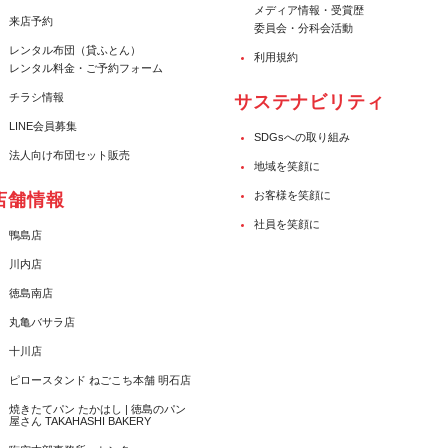
メディア情報・受賞歴
来店予約
委員会・分科会活動
レンタル布団（貸ふとん）
利用規約
レンタル料金・ご予約フォーム
チラシ情報
サステナビリティ
LINE会員募集
SDGsへの取り組み
法人向け布団セット販売
地域を笑顔に
お客様を笑顔に
店舗情報
社員を笑顔に
鴨島店
川内店
徳島南店
丸亀バサラ店
十川店
ピロースタンド ねごこち本舗 明石店
焼きたてパン たかはし | 徳島のパン
屋さん TAKAHASHI BAKERY