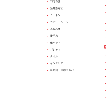
羽毛布団
温熱敷布団
ムートン
カバー・シーツ
真綿布団
掛毛布
敷パッド
パジャマ
タオル
インテリア
座布団・座布団カバー