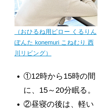
（おひるね用ピロー くるりん
ぽんた konemuri こねむり 西
川リビング）
①12時から15時の間
に、15～20分眠る。
②昼寝の後は、軽い