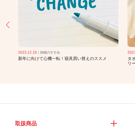
2023.12.18
2023
｜
快眠のすすめ
大人
新年に向けて心機一転！寝具買い替えのススメ
タ
リ
取扱商品