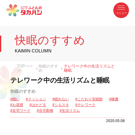
コ
ふ
ン
テ
と
ン
ツ
ん
へ
徳
ふ
ス
の
島
キ
県
ッ
と
タ
・
プ
快眠のすすめ
香
カ
川
ん
県
の
ハ
の
寝
KAIMIN COLUMN
具
シ
・
タ
イ
ン
カ
TOPペー
快眠のすす
テレワーク中の生活リズムと
テ
›
›
リ
ジ
め
睡眠
ア
ハ
専
テレワーク中の生活リズムと睡眠
門
シ
店
快眠のすすめ
眠い
クッション
眠れない
こだわり安眠館
睡魔
お昼寝
はかどる
シエスタ
テレワーク
在宅ワーク
在宅勤務
生活リズム
2020.05.08