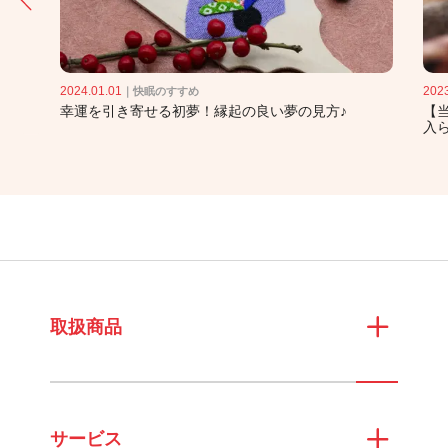
2024.01.01
2023
｜
快眠のすすめ
幸運を引き寄せる初夢！縁起の良い夢の見方♪
【
入
取扱商品
サービス