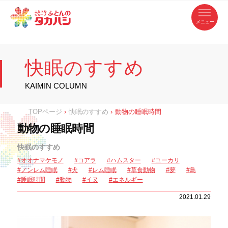
コ
ふ
ン
テ
と
ン
ツ
ん
へ
徳
ふ
ス
の
島
キ
県
ッ
と
タ
・
プ
快眠のすすめ
香
カ
川
ん
県
の
ハ
の
寝
KAIMIN COLUMN
具
シ
・
タ
イ
ン
カ
TOPページ
›
快眠のすすめ
›
動物の睡眠時間
テ
リ
ア
ハ
動物の睡眠時間
専
門
シ
店
快眠のすすめ
オオナマケモノ
コアラ
ハムスター
ユーカリ
ノンレム睡眠
犬
レム睡眠
草食動物
夢
鳥
睡眠時間
動物
イヌ
エネルギー
2021.01.29