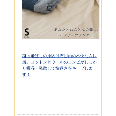
蹴っ飛ばしの原因は布団内の不快なムレ
感。コットンとウールのコンビがしっか
り吸湿・発散して快適さをキープしま
す！