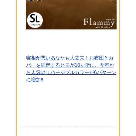
寝相が悪いあなたも大丈夫！お布団とカ
バーを固定するヒモが10ヶ所に。今年か
ら人気のリバーシブルカラーが6パターン
に増加!!