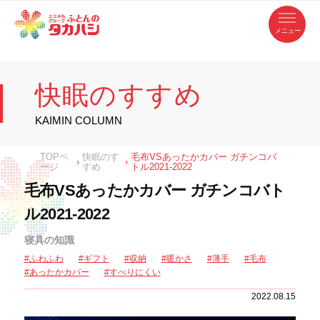
コ
ふ
ン
テ
と
ン
ツ
ん
へ
徳
ふ
ス
の
島
キ
県
ッ
と
タ
・
プ
快眠のすすめ
香
カ
川
ん
県
の
ハ
の
寝
KAIMIN COLUMN
具
シ
・
タ
イ
ン
カ
TOPペ
快眠のす
毛布VSあったかカバー ガチンコバ
テ
›
›
リ
ージ
すめ
トル2021-2022
ア
ハ
専
毛布VSあったかカバー ガチンコバト
門
シ
店
ル2021-2022
寝具の知識
ふわふわ
ギフト
収納
暖かさ
薄手
毛布
あったかカバー
すべりにくい
2022.08.15