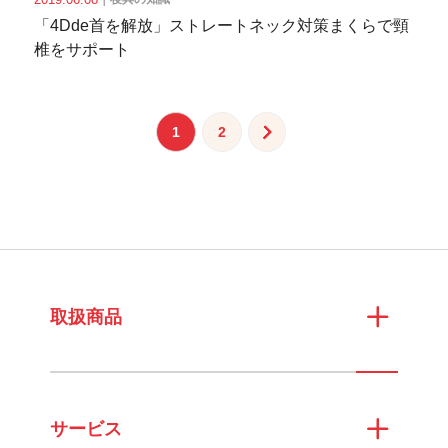
「4Dde首を解放」ストレートネック対策まくらで頸
椎をサポート
投
1
2
稿
の
ペ
ー
ジ
送
取扱商品
り
サービス