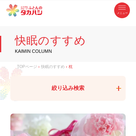
コ
ふ
ン
テ
と
ン
ツ
ん
へ
徳
ふ
ス
の
島
キ
県
ッ
と
タ
・
プ
快眠のすすめ
香
カ
川
ん
県
の
ハ
の
寝
KAIMIN COLUMN
具
シ
・
タ
イ
ン
カ
TOPページ
›
快眠のすすめ
›
枕
テ
リ
ア
ハ
専
門
シ
店
絞り込み検索