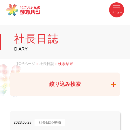
コ
ふ
ン
テ
と
ン
ツ
ん
へ
徳
ふ
ス
の
島
キ
県
ッ
と
タ
・
プ
社長日誌
香
カ
川
ん
県
の
ハ
の
寝
DIARY
具
シ
・
タ
イ
ン
カ
TOPページ
›
社長日誌
›
検索結果
テ
リ
ア
ハ
専
門
シ
店
絞り込み検索
2023.05.28
社長日記-動物