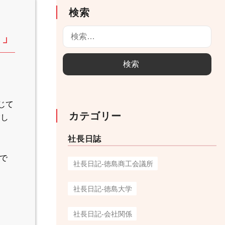
検索
検
索
）」
:
じて
カテゴリー
験し
社長日誌
で
社長日記-徳島商工会議所
社長日記-徳島大学
社長日記-会社関係