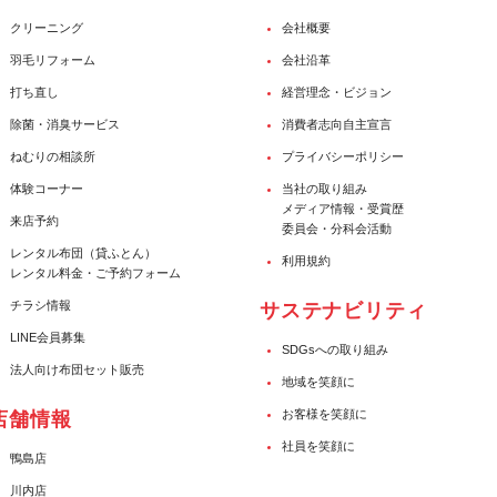
クリーニング
会社概要
羽毛リフォーム
会社沿革
打ち直し
経営理念・ビジョン
除菌・消臭サービス
消費者志向自主宣言
ねむりの相談所
プライバシーポリシー
体験コーナー
当社の取り組み
メディア情報・受賞歴
来店予約
委員会・分科会活動
レンタル布団（貸ふとん）
利用規約
レンタル料金・ご予約フォーム
チラシ情報
サステナビリティ
LINE会員募集
SDGsへの取り組み
法人向け布団セット販売
地域を笑顔に
お客様を笑顔に
店舗情報
社員を笑顔に
鴨島店
川内店