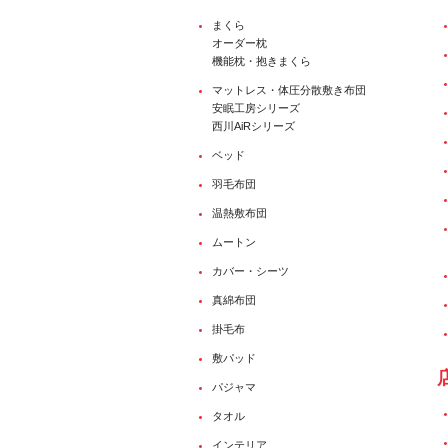
まくら
オーダー枕
機能枕・抱きまくら
マットレス・体圧分散敷き布団
安眠工房シリーズ
西川AiRシリーズ
ベッド
羽毛布団
温熱敷布団
ムートン
カバー・シーツ
真綿布団
掛毛布
敷パッド
パジャマ
タオル
インテリア