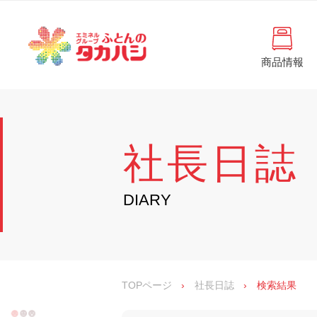
コ
と
ン
ん
テ
ン
の
ツ
商品情報
タ
へ
徳
ふ
島
ス
カ
と
県
キ
・
ハ
ッ
ん
香
プ
シ
川
の
社長日誌
県
の
タ
寝
具
カ
DIARY
・
イ
ハ
ン
シ
テ
リ
ア
専
TOPページ
›
社長日誌
›
検索結果
門
店