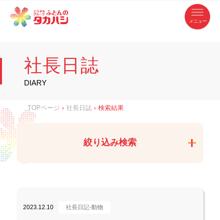
コ
ふ
ン
テ
と
ン
ツ
ん
へ
徳
ふ
ス
の
島
キ
県
ッ
と
タ
・
プ
社長日誌
香
カ
川
ん
県
の
ハ
の
寝
DIARY
具
シ
・
タ
イ
ン
カ
TOPページ
›
社長日誌
›
検索結果
テ
リ
ア
ハ
専
門
シ
店
絞り込み検索
2023.12.10
社長日記-動物