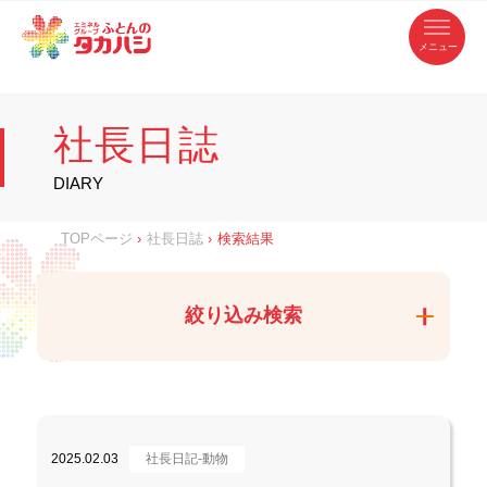
コ
ふ
ン
テ
と
ン
ツ
ん
へ
徳
ふ
ス
の
島
キ
県
ッ
と
タ
・
プ
社長日誌
香
カ
川
ん
県
の
ハ
の
寝
DIARY
具
シ
・
タ
イ
ン
カ
TOPページ
›
社長日誌
›
検索結果
テ
リ
ア
ハ
専
門
シ
店
絞り込み検索
2025.02.03
社長日記-動物