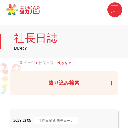
コ
ふ
ン
テ
と
ン
ツ
ん
へ
徳
ふ
ス
の
島
キ
県
ッ
と
タ
・
プ
社長日誌
香
カ
川
ん
県
の
ハ
の
寝
DIARY
具
シ
・
タ
イ
ン
カ
TOPページ
›
社長日誌
›
検索結果
テ
リ
ア
ハ
専
門
シ
店
絞り込み検索
2023.12.05
社長日記-西川チェーン