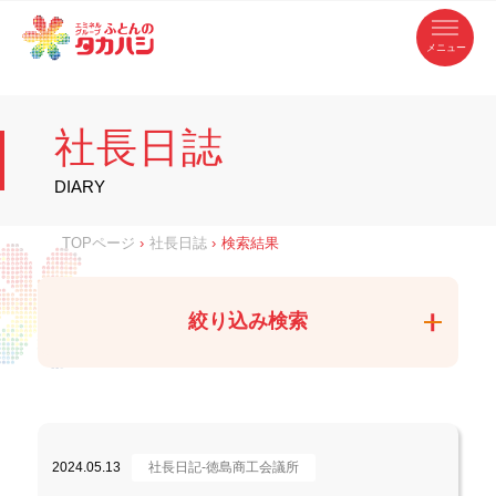
コ
ふ
ン
テ
と
ン
ツ
ん
へ
徳
ふ
ス
の
島
キ
県
ッ
と
タ
・
プ
社長日誌
香
カ
川
ん
県
の
ハ
の
寝
DIARY
具
シ
・
タ
イ
ン
カ
TOPページ
›
社長日誌
›
検索結果
テ
リ
ア
ハ
専
門
シ
店
絞り込み検索
2024.05.13
社長日記-徳島商工会議所