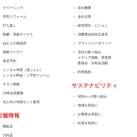
クリーニング
会社概要
羽毛リフォーム
会社沿革
打ち直し
経営理念・ビジョン
除菌・消臭サービス
消費者志向自主宣言
ねむりの相談所
プライバシーポリシー
体験コーナー
当社の取り組み
メディア情報・受賞歴
来店予約
委員会・分科会活動
レンタル布団（貸ふとん）
利用規約
レンタル料金・ご予約フォーム
チラシ情報
サステナビリティ
LINE会員募集
SDGsへの取り組み
法人向け布団セット販売
地域を笑顔に
お客様を笑顔に
店舗情報
社員を笑顔に
鴨島店
川内店