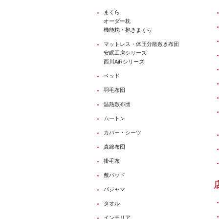
まくら
オーダー枕
機能枕・抱きまくら
マットレス・体圧分散敷き布団
安眠工房シリーズ
西川AiRシリーズ
ベッド
羽毛布団
温熱敷布団
ムートン
カバー・シーツ
真綿布団
掛毛布
敷パッド
パジャマ
タオル
インテリア