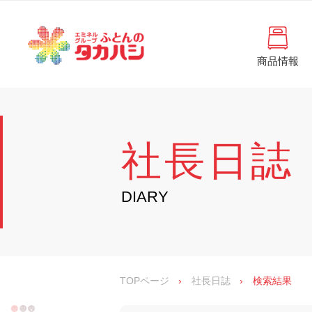
コ
と
ン
ん
テ
ン
の
ツ
商品情報
タ
へ
徳
ふ
島
ス
カ
と
県
キ
・
ハ
ッ
ん
香
プ
シ
川
の
社長日誌
県
の
タ
寝
具
カ
DIARY
・
イ
ハ
ン
シ
テ
リ
ア
専
TOPページ
›
社長日誌
›
検索結果
門
店