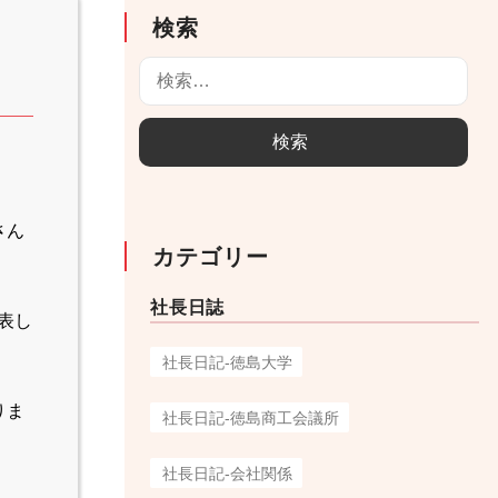
検索
検
索
:
さん
カテゴリー
社長日誌
表し
社長日記-徳島大学
りま
社長日記-徳島商工会議所
社長日記-会社関係