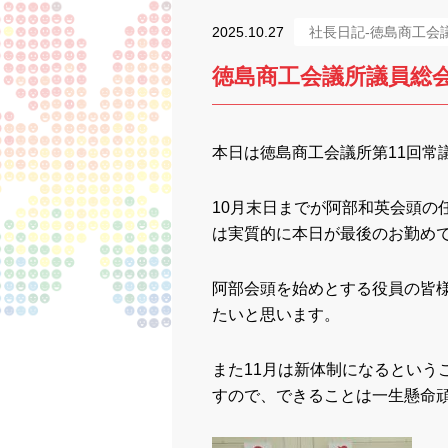
2025.10.27
社長日記-徳島商工会
徳島商工会議所議員総
本日は徳島商工会議所第11回常
10月末日までが阿部和英会頭の
は実質的に本日が最後のお勤め
阿部会頭を始めとする役員の皆
たいと思います。
また11月は新体制になるという
すので、できることは一生懸命頑