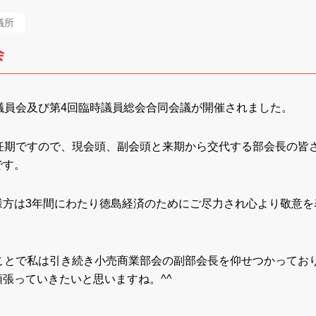
議所
会
議員会及び第4回臨時議員総会合同会議が開催されました。
任期ですので、現会頭、副会頭と来期から交代する部会長の皆
です。
様方は3年間にわたり徳島経済のためにご尽力され心より敬意を
ことで私は引き続き小売商業部会の副部会長を仰せつかってお
張っていきたいと思いますね。^^