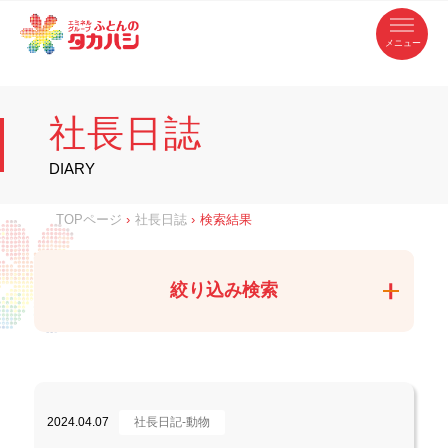
コ
ふ
ン
テ
と
ン
ツ
ん
へ
徳
ふ
ス
の
島
キ
県
ッ
と
タ
・
プ
社長日誌
香
カ
川
ん
県
の
ハ
の
寝
DIARY
具
シ
・
タ
イ
ン
カ
TOPページ
›
社長日誌
›
検索結果
テ
リ
ア
ハ
専
門
シ
店
絞り込み検索
2024.04.07
社長日記-動物