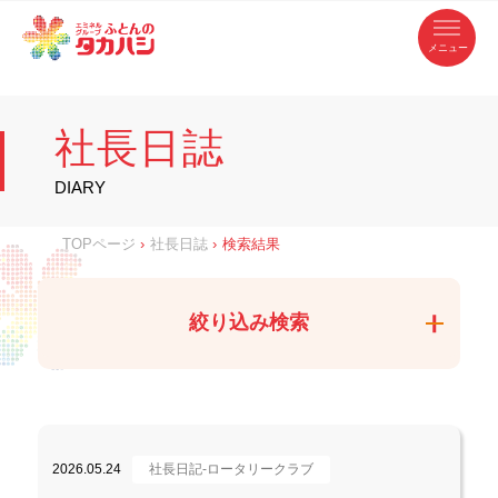
コ
ふ
ン
テ
と
ン
ツ
ん
へ
徳
ふ
ス
の
島
キ
県
ッ
と
タ
・
プ
社長日誌
香
カ
川
ん
県
の
ハ
の
寝
DIARY
具
シ
・
タ
イ
ン
カ
TOPページ
›
社長日誌
›
検索結果
テ
リ
ア
ハ
専
門
シ
店
絞り込み検索
2026.05.24
社長日記-ロータリークラブ