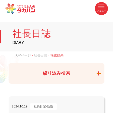
コ
ふ
ン
テ
と
ン
ツ
ん
へ
徳
ふ
ス
の
島
キ
県
ッ
と
タ
・
プ
社長日誌
香
カ
川
ん
県
の
ハ
の
寝
DIARY
具
シ
・
タ
イ
ン
カ
TOPページ
›
社長日誌
›
検索結果
テ
リ
ア
ハ
専
門
シ
店
絞り込み検索
2024.10.19
社長日記-動物