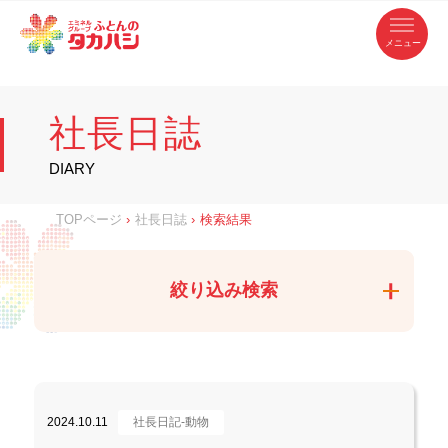
コ
ふ
ン
テ
と
ン
ツ
ん
へ
徳
ふ
ス
の
島
キ
県
ッ
と
タ
・
プ
社長日誌
香
カ
川
ん
県
の
ハ
の
寝
DIARY
具
シ
・
タ
イ
ン
カ
TOPページ
›
社長日誌
›
検索結果
テ
リ
ア
ハ
専
門
シ
店
絞り込み検索
2024.10.11
社長日記-動物