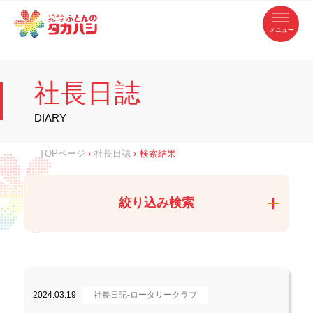
コ
ふ
ン
テ
と
ン
ツ
ん
へ
徳
ふ
ス
の
島
キ
県
ッ
と
タ
・
プ
社長日誌
香
カ
川
ん
県
の
ハ
の
寝
DIARY
具
シ
・
タ
イ
ン
カ
TOPページ
›
社長日誌
›
検索結果
テ
リ
ア
ハ
専
門
シ
店
絞り込み検索
2024.03.19
社長日記-ロータリークラブ