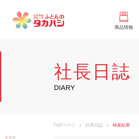
コ
と
ン
ん
テ
ン
の
ツ
商品情報
タ
へ
徳
ふ
島
ス
カ
と
県
キ
・
ハ
ッ
ん
香
プ
シ
川
の
社長日誌
県
の
タ
寝
具
カ
DIARY
・
イ
ハ
ン
シ
テ
リ
ア
専
TOPページ
›
社長日誌
›
検索結果
門
店