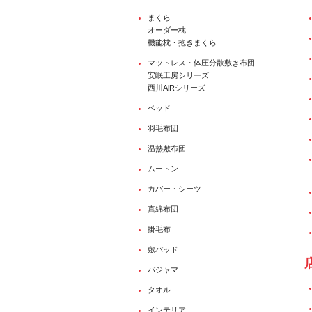
まくら
オーダー枕
機能枕・抱きまくら
マットレス・体圧分散敷き布団
安眠工房シリーズ
西川AiRシリーズ
ベッド
羽毛布団
温熱敷布団
ムートン
カバー・シーツ
真綿布団
掛毛布
敷パッド
パジャマ
タオル
インテリア