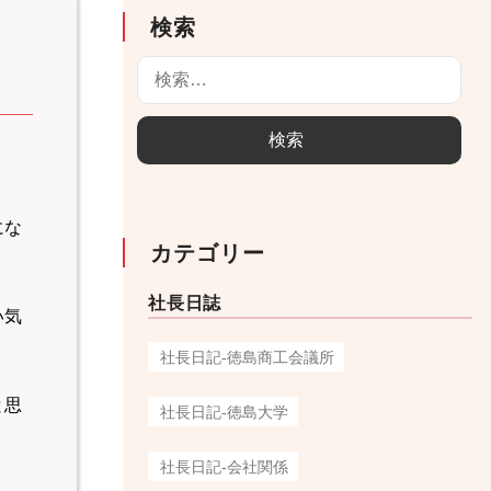
検索
検
索
:
にな
カテゴリー
社長日誌
い気
社長日記-徳島商工会議所
と思
社長日記-徳島大学
社長日記-会社関係