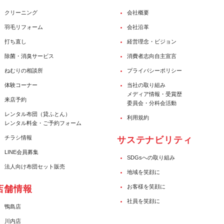
クリーニング
会社概要
羽毛リフォーム
会社沿革
打ち直し
経営理念・ビジョン
除菌・消臭サービス
消費者志向自主宣言
ねむりの相談所
プライバシーポリシー
体験コーナー
当社の取り組み
メディア情報・受賞歴
来店予約
委員会・分科会活動
レンタル布団（貸ふとん）
利用規約
レンタル料金・ご予約フォーム
チラシ情報
サステナビリティ
LINE会員募集
SDGsへの取り組み
法人向け布団セット販売
地域を笑顔に
お客様を笑顔に
店舗情報
社員を笑顔に
鴨島店
川内店