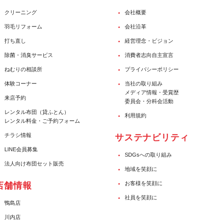
クリーニング
会社概要
羽毛リフォーム
会社沿革
打ち直し
経営理念・ビジョン
除菌・消臭サービス
消費者志向自主宣言
ねむりの相談所
プライバシーポリシー
体験コーナー
当社の取り組み
メディア情報・受賞歴
来店予約
委員会・分科会活動
レンタル布団（貸ふとん）
利用規約
レンタル料金・ご予約フォーム
チラシ情報
サステナビリティ
LINE会員募集
SDGsへの取り組み
法人向け布団セット販売
地域を笑顔に
お客様を笑顔に
店舗情報
社員を笑顔に
鴨島店
川内店