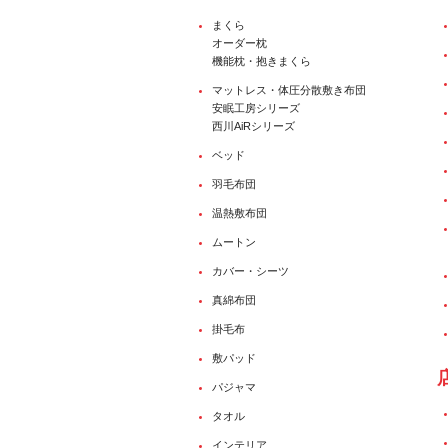
まくら
オーダー枕
機能枕・抱きまくら
マットレス・体圧分散敷き布団
安眠工房シリーズ
西川AiRシリーズ
ベッド
羽毛布団
温熱敷布団
ムートン
カバー・シーツ
真綿布団
掛毛布
敷パッド
パジャマ
タオル
インテリア