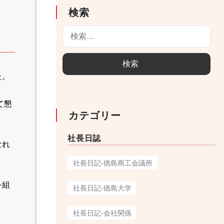
検索
検
索
:
た。
て懇
カテゴリー
社長日誌
なれ
社長日記-徳島商工会議所
を組
社長日記-徳島大学
社長日記-会社関係