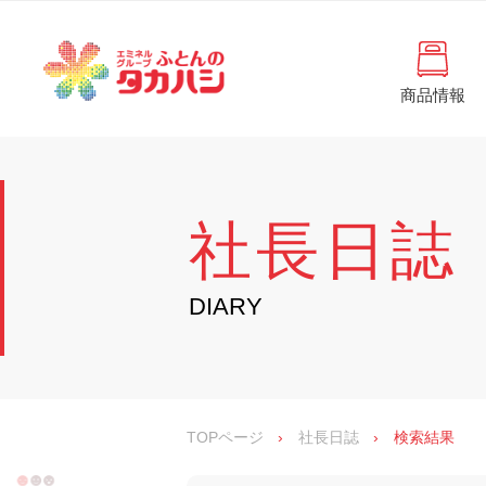
コ
と
ン
ん
テ
ン
の
ツ
商品情報
タ
へ
徳
ふ
島
ス
カ
と
県
キ
・
ハ
ッ
ん
香
プ
シ
川
の
社長日誌
県
の
タ
寝
具
カ
DIARY
・
イ
ハ
ン
シ
テ
リ
ア
専
TOPページ
›
社長日誌
›
検索結果
門
店