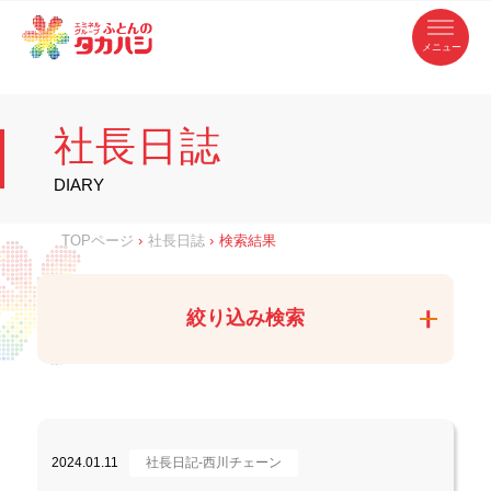
コ
ふ
ン
テ
と
ン
ツ
ん
へ
徳
ふ
ス
の
島
キ
県
ッ
と
タ
・
プ
社長日誌
香
カ
川
ん
県
の
ハ
の
寝
DIARY
具
シ
・
タ
イ
ン
カ
TOPページ
›
社長日誌
›
検索結果
テ
リ
ア
ハ
専
門
シ
店
絞り込み検索
2024.01.11
社長日記-西川チェーン