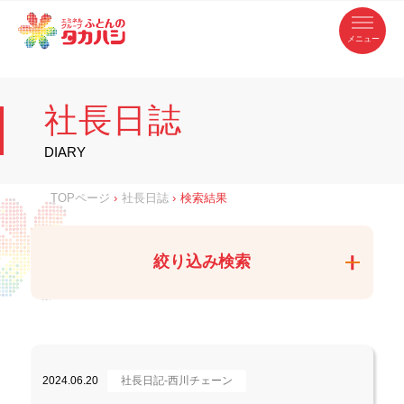
コ
ふ
ン
テ
と
ン
ツ
ん
へ
徳
ふ
ス
の
島
キ
県
ッ
と
タ
・
プ
社長日誌
香
カ
川
ん
県
の
ハ
の
寝
DIARY
具
シ
・
タ
イ
ン
カ
TOPページ
›
社長日誌
›
検索結果
テ
リ
ア
ハ
専
門
シ
店
絞り込み検索
2024.06.20
社長日記-西川チェーン