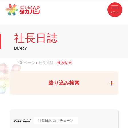
コ
ふ
ン
テ
と
ン
ツ
ん
へ
徳
ふ
ス
の
島
キ
県
ッ
と
タ
・
プ
社長日誌
香
カ
川
ん
県
の
ハ
の
寝
DIARY
具
シ
・
タ
イ
ン
カ
TOPページ
›
社長日誌
›
検索結果
テ
リ
ア
ハ
専
門
シ
店
絞り込み検索
2022.11.17
社長日記-西川チェーン