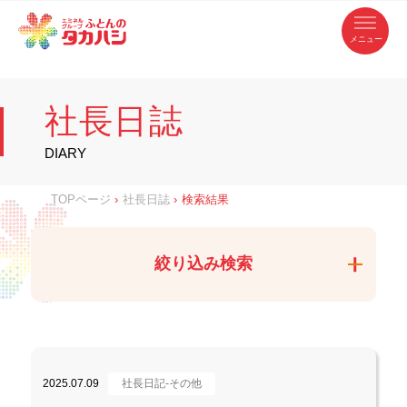
コ
ふ
ン
テ
と
ン
ツ
ん
へ
徳
ふ
ス
の
島
キ
県
ッ
と
タ
・
プ
社長日誌
香
カ
川
ん
県
の
ハ
の
寝
DIARY
具
シ
・
タ
イ
ン
カ
TOPページ
›
社長日誌
›
検索結果
テ
リ
ア
ハ
専
門
シ
店
絞り込み検索
2025.07.09
社長日記-その他