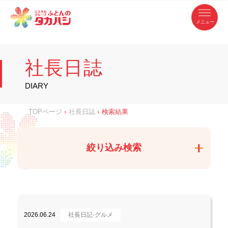
コ
ふ
ン
テ
と
ン
ツ
ん
へ
徳
ふ
ス
の
島
キ
県
ッ
と
タ
・
プ
社長日誌
香
カ
川
ん
県
の
ハ
の
寝
DIARY
具
シ
・
タ
イ
ン
カ
TOPページ
›
社長日誌
›
検索結果
テ
リ
ア
ハ
専
門
シ
店
絞り込み検索
2026.06.24
社長日記-グルメ