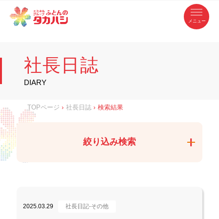
コ
ふ
ン
テ
と
ン
ツ
ん
へ
徳
ふ
ス
の
島
キ
県
ッ
と
タ
・
プ
社長日誌
香
カ
川
ん
県
の
ハ
の
寝
DIARY
具
シ
・
タ
イ
ン
カ
TOPページ
›
社長日誌
›
検索結果
テ
リ
ア
ハ
専
門
シ
店
絞り込み検索
2025.03.29
社長日記-その他