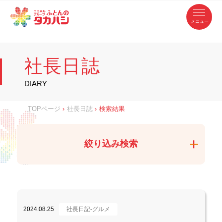
コ
ふ
ン
テ
と
ン
ツ
ん
へ
徳
ふ
ス
の
島
キ
県
ッ
と
タ
・
プ
社長日誌
香
カ
川
ん
県
の
ハ
の
寝
DIARY
具
シ
・
タ
イ
ン
カ
TOPページ
›
社長日誌
›
検索結果
テ
リ
ア
ハ
専
門
シ
店
絞り込み検索
2024.08.25
社長日記-グルメ