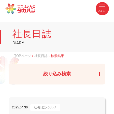
コ
ふ
ン
テ
と
ン
ツ
ん
へ
徳
ふ
ス
の
島
キ
県
ッ
と
タ
・
プ
社長日誌
香
カ
川
ん
県
の
ハ
の
寝
DIARY
具
シ
・
タ
イ
ン
カ
TOPページ
›
社長日誌
›
検索結果
テ
リ
ア
ハ
専
門
シ
店
絞り込み検索
2025.04.30
社長日記-グルメ