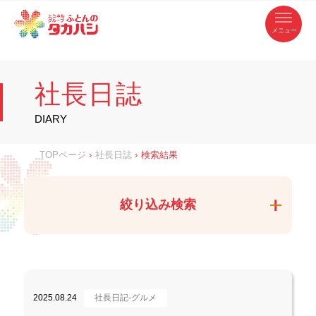
コ
ふ
ン
テ
と
ン
ツ
ん
へ
徳
ふ
ス
の
島
キ
県
ッ
と
タ
・
プ
社長日誌
香
カ
川
ん
県
の
ハ
の
寝
DIARY
具
シ
・
タ
イ
ン
カ
TOPページ
›
社長日誌
›
検索結果
テ
リ
ア
ハ
専
門
シ
店
絞り込み検索
2025.08.24
社長日記-グルメ