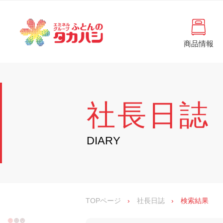
コ
と
ン
ん
テ
ン
の
ツ
商品情報
タ
へ
徳
ふ
島
ス
カ
と
県
キ
・
ハ
ッ
ん
香
プ
シ
川
の
社長日誌
県
の
タ
寝
具
カ
DIARY
・
イ
ハ
ン
シ
テ
リ
ア
専
TOPページ
›
社長日誌
›
検索結果
門
店