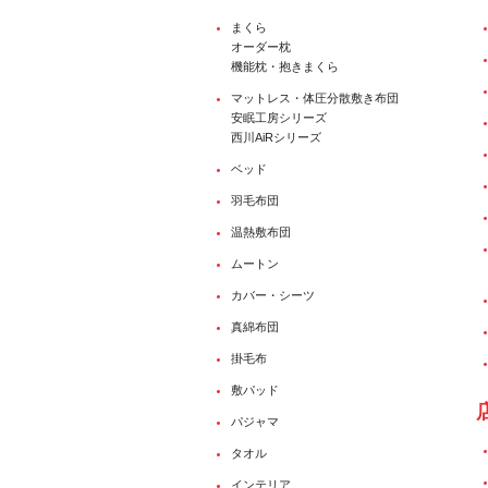
まくら
オーダー枕
機能枕・抱きまくら
マットレス・体圧分散敷き布団
安眠工房シリーズ
西川AiRシリーズ
ベッド
羽毛布団
温熱敷布団
ムートン
カバー・シーツ
真綿布団
掛毛布
敷パッド
パジャマ
タオル
インテリア