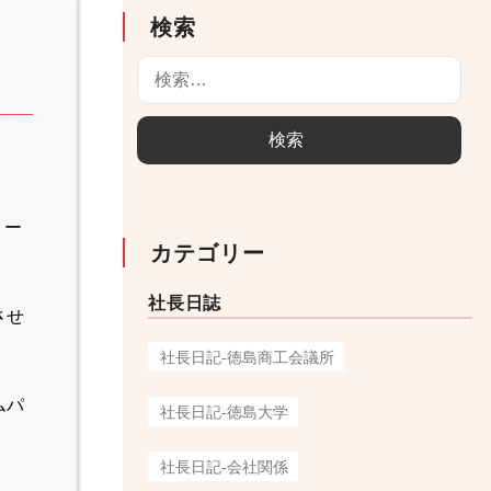
検索
検
索
:
リー
カテゴリー
社長日誌
させ
社長日記-徳島商工会議所
ムパ
社長日記-徳島大学
社長日記-会社関係