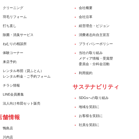
クリーニング
会社概要
羽毛リフォーム
会社沿革
打ち直し
経営理念・ビジョン
除菌・消臭サービス
消費者志向自主宣言
ねむりの相談所
プライバシーポリシー
体験コーナー
当社の取り組み
メディア情報・受賞歴
来店予約
委員会・分科会活動
レンタル布団（貸ふとん）
利用規約
レンタル料金・ご予約フォーム
チラシ情報
サステナビリティ
LINE会員募集
SDGsへの取り組み
法人向け布団セット販売
地域を笑顔に
お客様を笑顔に
店舗情報
社員を笑顔に
鴨島店
川内店