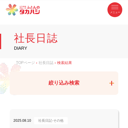
コ
ふ
ン
テ
と
ン
ツ
ん
へ
徳
ふ
ス
の
島
キ
県
ッ
と
タ
・
プ
社長日誌
香
カ
川
ん
県
の
ハ
の
寝
DIARY
具
シ
・
タ
イ
ン
カ
TOPページ
›
社長日誌
›
検索結果
テ
リ
ア
ハ
専
門
シ
店
絞り込み検索
2025.08.10
社長日記-その他