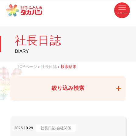
コ
ふ
ン
テ
と
ン
ツ
ん
へ
徳
ふ
ス
の
島
キ
県
ッ
と
タ
・
プ
社長日誌
香
カ
川
ん
県
の
ハ
の
寝
DIARY
具
シ
・
タ
イ
ン
カ
TOPページ
›
社長日誌
›
検索結果
テ
リ
ア
ハ
専
門
シ
店
絞り込み検索
2025.10.29
社長日記-会社関係