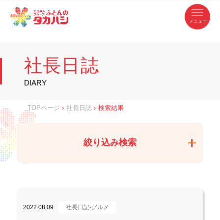
コ
ふ
ン
テ
と
ン
ツ
ん
へ
徳
ふ
ス
の
島
キ
県
ッ
と
タ
・
プ
社長日誌
香
カ
川
ん
県
の
ハ
の
寝
DIARY
具
シ
・
タ
イ
ン
カ
TOPページ
›
社長日誌
›
検索結果
テ
リ
ア
ハ
専
門
シ
店
絞り込み検索
2022.08.09
社長日記-グルメ