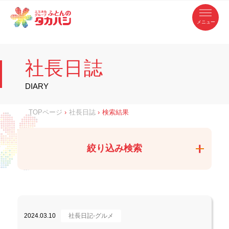
コ
ふ
ン
テ
と
ン
ツ
ん
へ
徳
ふ
ス
の
島
キ
県
ッ
と
タ
・
プ
社長日誌
香
カ
川
ん
県
の
ハ
の
寝
DIARY
具
シ
・
タ
イ
ン
カ
TOPページ
›
社長日誌
›
検索結果
テ
リ
ア
ハ
専
門
シ
店
絞り込み検索
2024.03.10
社長日記-グルメ